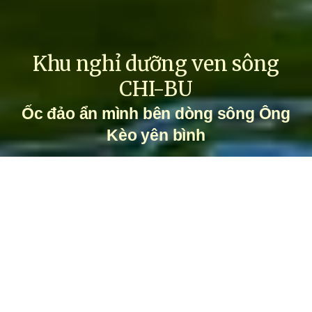
Khu nghỉ dưỡng ven sông
CHI-BU
Ốc
đảo
ẩn
mình
bên
dòng
sông
Ông
Kèo
yên
bình